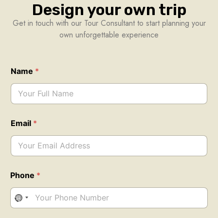
Design your own trip
Get in touch with our Tour Consultant to start planning your
own unforgettable experience
N
Name
*
a
m
e
T
r
i
Email
*
p
s
?
H
a
v
Phone
*
e