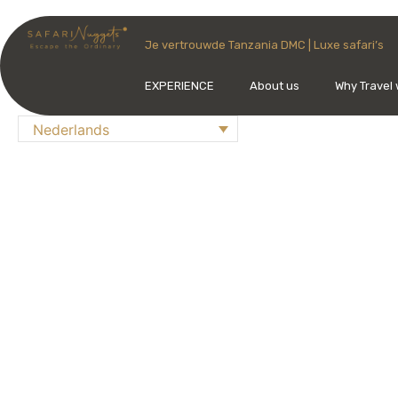
Je vertrouwde Tanzania DMC | Luxe safari’s
EXPERIENCE
About us
Why Travel 
Nederlands
Op maat gem