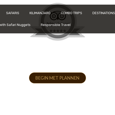
SAFARIS
KILIMANJARO
COMBO TRIPS
DESTINATIONS
with Safari Nuggets
Responsible Travel
Je vertrouwde Tanzania DMC
aakte safari's 
BEGIN MET PLANNEN