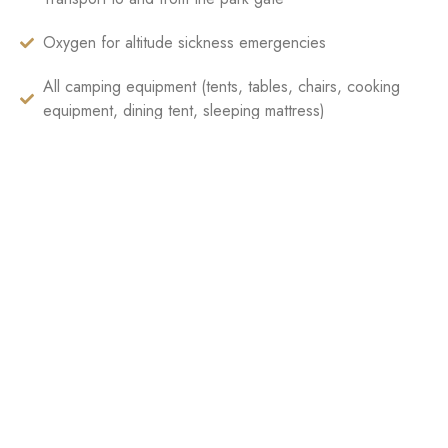
Oxygen for altitude sickness emergencies
All camping equipment (tents, tables, chairs, cooking
equipment, dining tent, sleeping mattress)
Sleeping bag - please bring your own or rent one from
the equipment rental shop
International flights & visas
Travel Insurance
Mountain climb staff tips
Alcoholic drinks
Personal travel and baggage
Telephone/internet bill