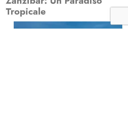
Zanzibar: Un Paradiso
Tropicale
Relax in Riva al Mare
Dopo l’emozione del vostro safari in Tanzania, è ora di
rilassarsi sulle spiagge baciata dal sole di Zanzibar. L’isola è
famosa per le sue sabbie bianche come lo zucchero e le