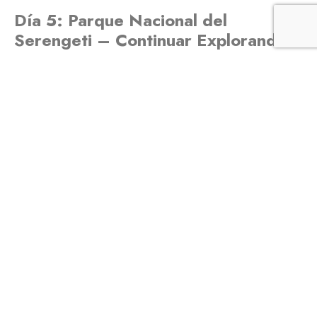
Día 5: Parque Nacional del
Serengeti – Continuar Explorando
Tu viaje a través del Serengeti continúa, brindándote más
oportunidades para observar la increíble vida salvaje,
desde los grandes felinos hasta las pequeñas y fascinantes
criaturas que llaman a este ecosistema su hogar.
Día 6: Cráter del Ngorongoro –
Una Maravilla Natural
Tu próximo destino es el Cráter del Ngorongoro, un Sitio
de Patrimonio Mundial de la UNESCO. Esta maravilla natural
ofrece la oportunidad de ver una increíble concentración
de vida salvaje dentro de sus confines, así como el
impresionante paisaje del cráter.
Día 7: Partida y Reflexiones Finales