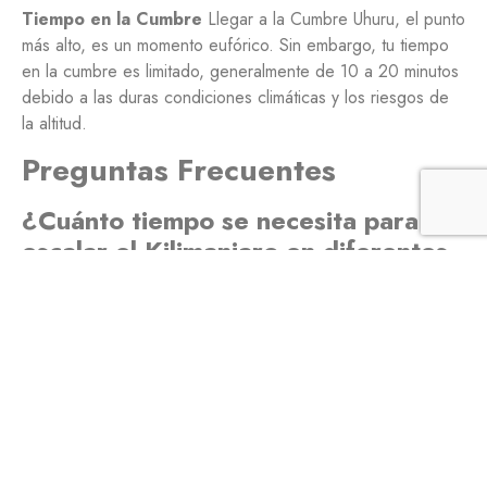
Tiempo en la Cumbre
Llegar a la Cumbre Uhuru, el punto
más alto, es un momento eufórico. Sin embargo, tu tiempo
en la cumbre es limitado, generalmente de 10 a 20 minutos
debido a las duras condiciones climáticas y los riesgos de
la altitud.
Preguntas Frecuentes
¿Cuánto tiempo se necesita para
escalar el Kilimanjaro en diferentes
rutas?
La duración varía según la ruta elegida. La ruta Marangu es
la más corta, de 5 a 6 días, mientras que las rutas Lemosho
y Northern Circuit son las más largas, tomando de 8 a 9
días para un ascenso más seguro.
¿Cuál es la mejor época del año
para escalar el Kilimanjaro?