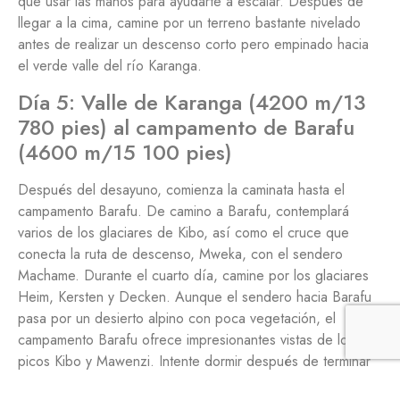
que usar las manos para ayudarte a escalar. Después de
llegar a la cima, camine por un terreno bastante nivelado
antes de realizar un descenso corto pero empinado hacia
el verde valle del río Karanga.
Día 5: Valle de Karanga (4200 m/13
780 pies) al campamento de Barafu
(4600 m/15 100 pies)
Después del desayuno, comienza la caminata hasta el
campamento Barafu. De camino a Barafu, contemplará
varios de los glaciares de Kibo, así como el cruce que
conecta la ruta de descenso, Mweka, con el sendero
Machame. Durante el cuarto día, camine por los glaciares
Heim, Kersten y Decken. Aunque el sendero hacia Barafu
pasa por un desierto alpino con poca vegetación, el
campamento Barafu ofrece impresionantes vistas de los
picos Kibo y Mawenzi. Intente dormir después de terminar
de cenar, ya que se despertará antes de la medianoche