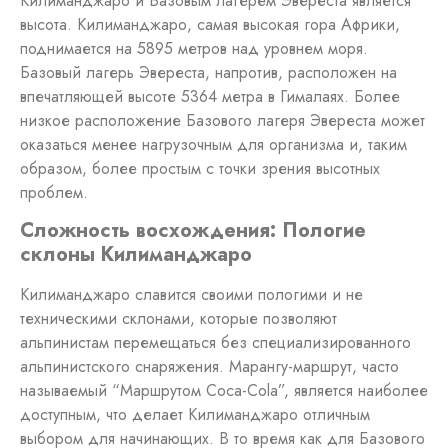
Килиманджаро и Базовым лагерем Эвереста является
высота. Килиманджаро, самая высокая гора Африки,
поднимается на 5895 метров над уровнем моря.
Базовый лагерь Эвереста, напротив, расположен на
впечатляющей высоте 5364 метра в Гималаях. Более
низкое расположение Базового лагеря Эвереста может
оказаться менее нагрузочным для организма и, таким
образом, более простым с точки зрения высотных
проблем.
Сложность восхождения: Пологие
склоны Килиманджаро
Килиманджаро славится своими пологими и не
техническими склонами, которые позволяют
альпинистам перемещаться без специализированного
альпинистского снаряжения. Марангу-маршрут, часто
называемый “Маршрутом Coca-Cola”, является наиболее
доступным, что делает Килиманджаро отличным
выбором для начинающих. В то время как для Базового