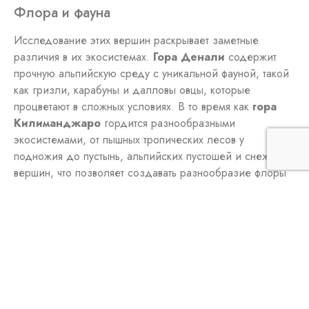
Флора и фауна
Исследование этих вершин раскрывает заметные
различия в их экосистемах.
Гора Денали
содержит
прочную альпийскую среду с уникальной фауной, такой
как гризли, карабуны и далловы овцы, которые
процветают в сложных условиях. В то время как
гора
Килиманджаро
гордится разнообразными
экосистемами, от пышных тропических лесов у
подножия до пустынь, альпийских пустошей и снежных
вершин, что позволяет создавать разнообразие флоры
и фауны.
Грубый рельеф горы Денали поддерживает прочную
фауну, тогда как разнообразные экосистемы горы
Килиманджаро дают возможность для разнообразия
флоры и фауны на разных высотах.
Культурное значение