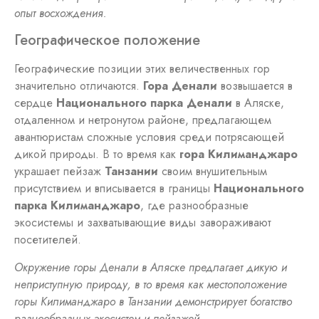
опыт восхождения.
Географическое положение
Географические позиции этих величественных гор
значительно отличаются.
Гора Денали
возвышается в
сердце
Национального парка Денали
в Аляске,
отдаленном и нетронутом районе, предлагающем
авантюристам сложные условия среди потрясающей
дикой природы. В то время как
гора Килиманджаро
украшает пейзаж
Танзании
своим внушительным
присутствием и вписывается в границы
Национального
парка Килиманджаро
, где разнообразные
экосистемы и захватывающие виды завораживают
посетителей.
Окружение горы Денали в Аляске предлагает дикую и
неприступную природу, в то время как местоположение
горы Килиманджаро в Танзании демонстрирует богатство
разнообразных экосистем и пейзажей.