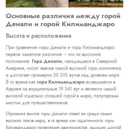
Основные различия между горой
Денали и горой Килиманджаро
Высота и расположение
При сравнении горы Денали и горы Килиманджаро
первое заметное различие – это их высотное
положение.
Гора Денали
, находящаяся в Северной
Америке, носит звание самой высокой горы континента
и достигает примерно 20 310 футов над уровнем моря.
В то время как
гора Килиманджаро
возвышается в
Африке на внушительные 19 341 фут и является самой
высокой отдельно стоящей горой в мире, популярным
местом для путешественников.
Огромная высота горы Денали ставит ее среди самых
высоких пиков мира, в то время как отдаленность горы
Килиманджаро привлекает авантюристов, ищущих другой